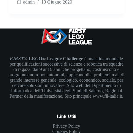
fll_admin
10 Giugno 2020
FIRST
®
LEGO
®
League Challenge
è una sfida mondiale
per qualificazioni successive di scienza e robotica tra squadre
di ragazzi dai 9 ai 16 anni che progettano, costruiscono e
programmano robot autonomi, applicandoli a problemi reali di
grande interesse generale, ecologico, economico, sociale, per
cercare soluzioni innovative. Sito web del Dipartimento di
Informatica dell’Università degli Studi di Salerno, Regional
Partner della manifestazione. Sito principale
www.fll-italia.it.
Link Utili
Privacy Policy
Cookies Policy