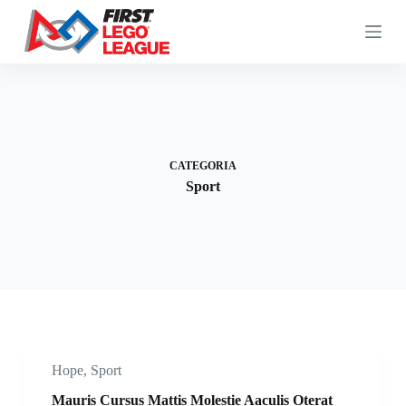
S
a
l
t
a
a
l
c
o
n
CATEGORIA
t
Sport
e
n
u
t
o
Hope
,
Sport
Mauris Cursus Mattis Molestie Aaculis Oterat